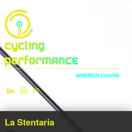
Cycling
Performance
ambition counts
LinkedIn
Instagram
Newsletter
La Stentaria