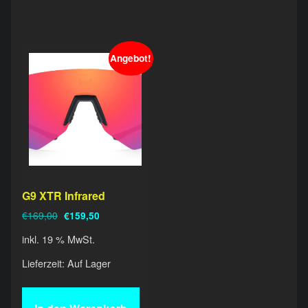
Angebot!
G9 XTR Infrared
Ursprünglicher Preis war: €169,00
Aktueller Preis ist: €159,50.
€
169,00
€
159,50
inkl. 19 % MwSt.
Lieferzeit:
Auf Lager