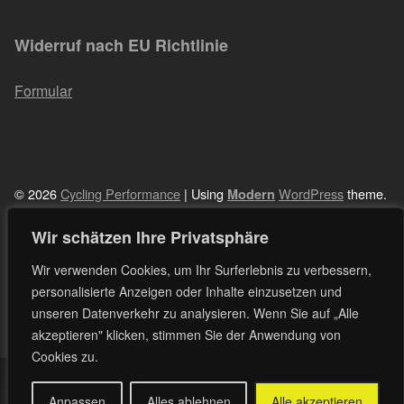
Widerruf nach EU Richtlinie
Formular
© 2026
Cycling Performance
|
Using
WordPress
theme.
Modern
|
Datenschutzerklärung
|
Back to top ↑
LinkedIn
Instagram
Newsletter
Wir schätzen Ihre Privatsphäre
Back to top ↑
Wir verwenden Cookies, um Ihr Surferlebnis zu verbessern,
personalisierte Anzeigen oder Inhalte einzusetzen und
unseren Datenverkehr zu analysieren. Wenn Sie auf „Alle
akzeptieren" klicken, stimmen Sie der Anwendung von
Cookies zu.
Vertrag widerrufen
Anpassen
Alles ablehnen
Alle akzeptieren